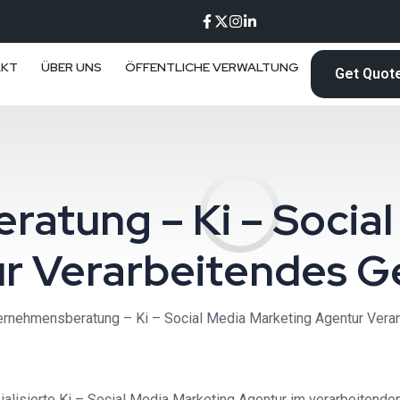
AKT
ÜBER UNS
ÖFFENTLICHE VERWALTUNG
Get Quot
atung – Ki – Social
r Verarbeitendes 
ernehmensberatung – Ki – Social Media Marketing Agentur Ver
isierte Ki – Social Media Marketing Agentur im verarbeitenden 