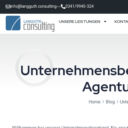
info@langguth.consulting
0341/9940-324
UNSERE LEISTUNGEN
KONT
Unternehmensber
Agentu
Home
Blog
Unt
Willkommen bei unserer Unternehmensberatung! Als spezial