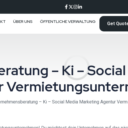
AKT
ÜBER UNS
ÖFFENTLICHE VERWALTUNG
Get Quot
atung – Ki – Social
r Vermietungsunte
ernehmensberatung – Ki – Social Media Marketing Agentur Ver
tungsunternehmen! Du möchtest dein Unternehmen auf das nächst