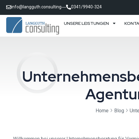
info@langguth.consulting
0341/9940-324
UNSERE LEISTUNGEN
KONT
Unternehmensber
Agentu
Home
Blog
Unt
Willkommen bei unserer Unternehmensberatung für Vermie