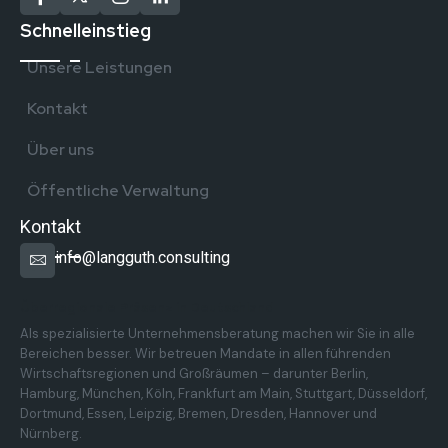
Schnelleinstieg
Unsere Leistungen
Kontakt
Über uns
Öffentliche Verwaltung
Kontakt
info@langguth.consulting
Überregionale Präsenz in Deutschland
Als spezialisierte Unternehmensberatung machen wir Sie in alle
Bereichen besser. Wir betreuen Mandate in allen führenden
Wirtschaftsregionen und Großräumen – darunter Berlin,
Hamburg, München, Köln, Frankfurt am Main, Stuttgart, Düsseldorf,
Dortmund, Essen, Leipzig, Bremen, Dresden, Hannover und
Nürnberg.