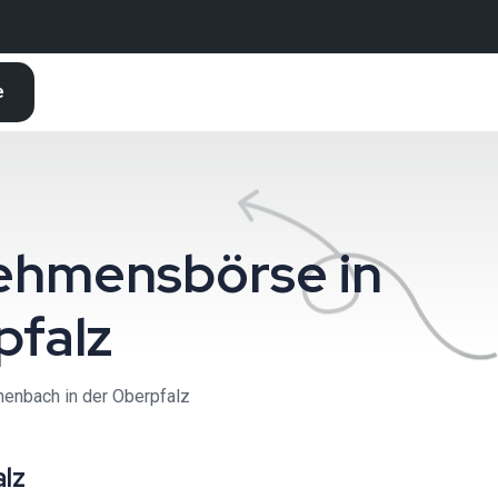
e
ehmensbörse in
pfalz
enbach in der Oberpfalz
lz