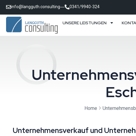
info@langguth.consulting
0341/9940-324
UNSERE LEISTUNGEN
KONT
Unternehmensv
Esch
Home
Unternehmensb
Unternehmensverkauf und Unternehm