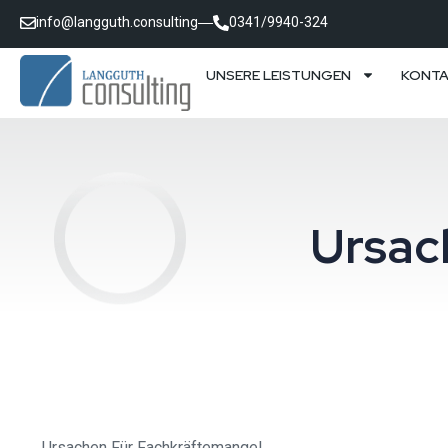
info@langguth.consulting
0341/9940-324
UNSERE LEISTUNGEN
KONT
Ursac
Ursachen Für Fachkräftemangel