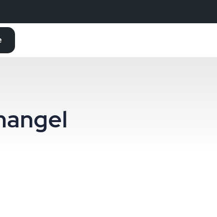
e
mangel