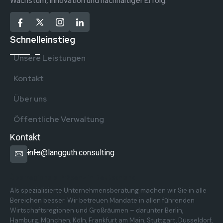
Wachstum, Innovation und nachhaltiger Erfolg.
Schnelleinstieg
Unsere Leistungen
Kontakt
Über uns
Öffentliche Verwaltung
Kontakt
info@langguth.consulting
Überregionale Präsenz in Deutschland
Als spezialisierte Unternehmensberatung machen wir Sie in alle
Bereichen besser. Wir betreuen Mandate in allen führenden
Wirtschaftsregionen und Großräumen – darunter Berlin,
Hamburg, München, Köln, Frankfurt am Main, Stuttgart, Düsseldorf,