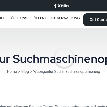
AKT
ÜBER UNS
ÖFFENTLICHE VERWALTUNG
Get Quot
r Suchmaschineno
Home
Blog
Webagentur Suchmaschinenoptimierung
rung! Möchten Sie Ihre Online-Präsenz verbessern und mehr po