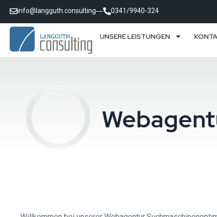
info@langguth.consulting
0341/9940-324
UNSERE LEISTUNGEN
KONT
Webagentu
Willkommen bei unserer Webagentur Suchmaschinenoptimie