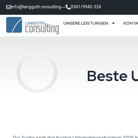
info@langguth.consulting
0341/9940-324
UNSERE LEISTUNGEN
KONT
Beste 
Die Suche nach den besten Unternehmensberatern 2026 hat