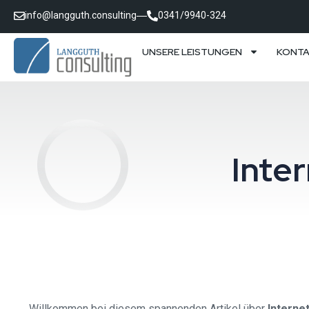
info@langguth.consulting
0341/9940-324
UNSERE LEISTUNGEN
KONT
Inte
Willkommen bei diesem spannenden Artikel über
Interne