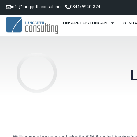
info@langguth.consulting
0341/9940-324
UNSERE LEISTUNGEN
KONT
Willkommen bei unserer LinkedIn B2B Agentur! Suchen Sie 