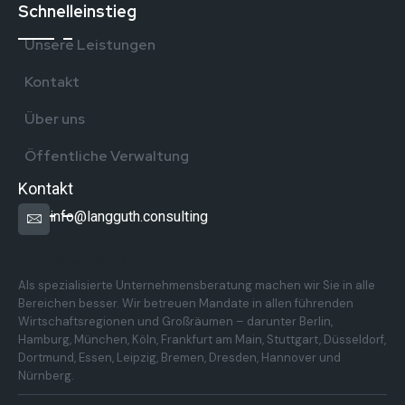
Schnelleinstieg
Unsere Leistungen
Kontakt
Über uns
Öffentliche Verwaltung
Kontakt
info@langguth.consulting
Überregionale Präsenz in Deutschland
Als spezialisierte Unternehmensberatung machen wir Sie in alle
Bereichen besser. Wir betreuen Mandate in allen führenden
Wirtschaftsregionen und Großräumen – darunter Berlin,
Hamburg, München, Köln, Frankfurt am Main, Stuttgart, Düsseldorf,
Dortmund, Essen, Leipzig, Bremen, Dresden, Hannover und
Nürnberg.