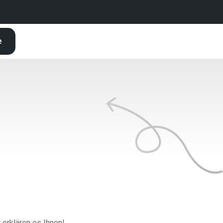
e
 erklären es Ihnen!