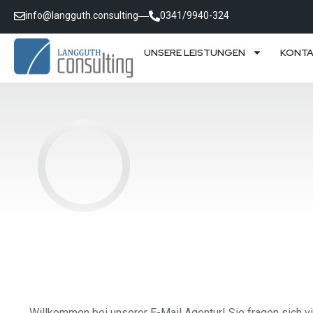
info@langguth.consulting
0341/9940-324
UNSERE LEISTUNGEN
KONT
Willkommen bei unserer E-Mail Agentur! Sie fragen sich vie