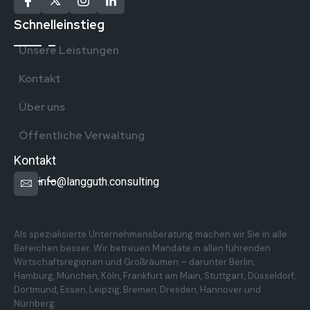
Schnelleinstieg
Unsere Leistungen
Kontakt
Über uns
Öffentliche Verwaltung
Kontakt
info@langguth.consulting
Überregionale Präsenz in Deutschland
Als spezialisierte Unternehmensberatung machen wir Sie in alle
Bereichen besser. Wir betreuen Mandate in allen führenden
Wirtschaftsregionen und Großräumen – darunter Berlin,
Hamburg, München, Köln, Frankfurt am Main, Stuttgart, Düsseldorf,
Dortmund, Essen, Leipzig, Bremen, Dresden, Hannover und
Nürnberg.