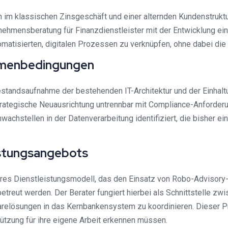
n im klassischen Zinsgeschäft und einer alternden Kundenstrukt
nehmensberatung für Finanzdienstleister mit der Entwicklung eine
atisierten, digitalen Prozessen zu verknüpfen, ohne dabei die 
ahmenbedingungen
standsaufnahme der bestehenden IT-Architektur und der Einhaltu
strategische Neuausrichtung untrennbar mit Compliance-Anforder
hstellen in der Datenverarbeitung identifiziert, die bisher ein
istungsangebots
res Dienstleistungsmodell, das den Einsatz von Robo-Advisory-E
betreut werden. Der Berater fungiert hierbei als Schnittstelle z
twarelösungen in das Kernbankensystem zu koordinieren. Diese
tützung für ihre eigene Arbeit erkennen müssen.