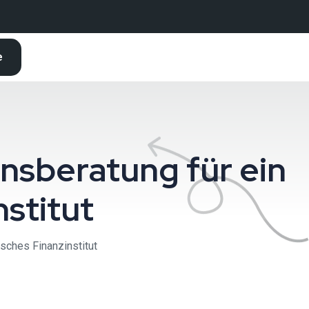
e
onsberatung für ein
nstitut
isches Finanzinstitut