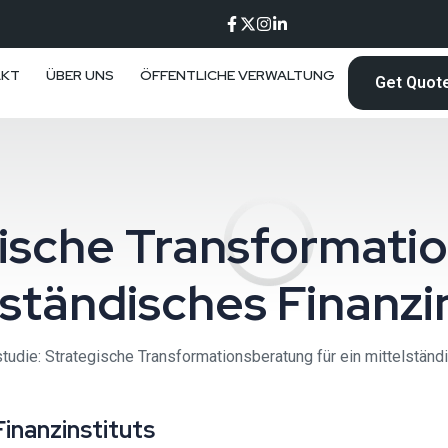
AKT
ÜBER UNS
ÖFFENTLICHE VERWALTUNG
Get Quot
gische Transformati
ständisches Finanzi
studie: Strategische Transformationsberatung für ein mittelständ
inanzinstituts