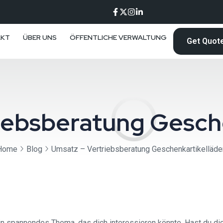
AKT
ÜBER UNS
ÖFFENTLICHE VERWALTUNG
Get Quot
iebsberatung Gesch
Home
Blog
Umsatz – Vertriebsberatung Geschenkartikelläde
n spannendes Thema, das dich interessieren könnte. Hast du dic