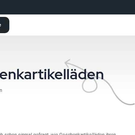
e
enkartikelläden
n
h schon einmal gefragt, wie Geschenkartikelläden ihren