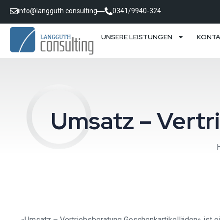
info@langguth.consulting
0341/9940-324
UNSERE LEISTUNGEN
KONT
Umsatz – Vertr
«Umsatz – Vertriebsberatung Geschenkartikelläden» ist ei