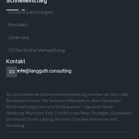
Schnelleinstieg
Unsere Leistungen
Kontakt
Über uns
Öffentliche Verwaltung
Kontakt
info@langguth.consulting
Überregionale Präsenz in Deutschland
Als spezialisierte Unternehmensberatung machen wir Sie in alle
Bereichen besser. Wir betreuen Mandate in allen führenden
Wirtschaftsregionen und Großräumen – darunter Berlin,
Hamburg, München, Köln, Frankfurt am Main, Stuttgart, Düsseldorf,
Dortmund, Essen, Leipzig, Bremen, Dresden, Hannover und
Nürnberg.