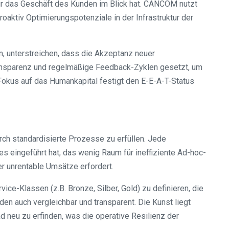
 für das Geschäft des Kunden im Blick hat. CANCOM nutzt
aktiv Optimierungspotenziale in der Infrastruktur der
n, unterstreichen, dass die Akzeptanz neuer
ansparenz und regelmäßige Feedback-Zyklen gesetzt, um
 Fokus auf das Humankapital festigt den E-E-A-T-Status
urch standardisierte Prozesse zu erfüllen. Jede
 eingeführt hat, das wenig Raum für ineffiziente Ad-hoc-
er unrentable Umsätze erfordert.
ice-Klassen (z.B. Bronze, Silber, Gold) zu definieren, die
den auch vergleichbar und transparent. Die Kunst liegt
d neu zu erfinden, was die operative Resilienz der