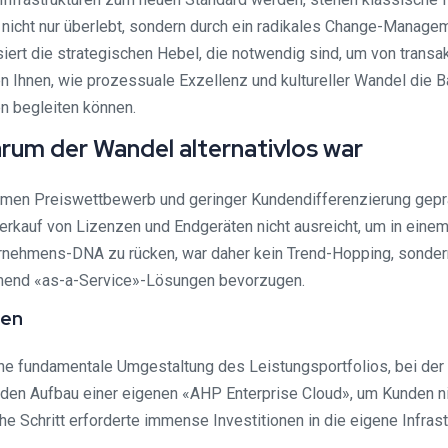
icht nur überlebt, sondern durch ein radikales Change-Manag
siert die strategischen Hebel, die notwendig sind, um von tran
hnen, wie prozessuale Exzellenz und kultureller Wandel die Basis
en begleiten können.
rum der Wandel alternativlos war
remen Preiswettbewerb und geringer Kundendifferenzierung gepr
kauf von Lizenzen und Endgeräten nicht ausreicht, um in einem h
rnehmens-DNA zu rücken, war daher kein Trend-Hopping, sondern
mend «as-a-Service»-Lösungen bevorzugen.
ten
e fundamentale Umgestaltung des Leistungsportfolios, bei der d
en Aufbau einer eigenen «AHP Enterprise Cloud», um Kunden nich
he Schritt erforderte immense Investitionen in die eigene Infras