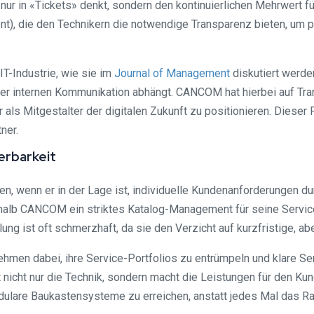
r nur in «Tickets» denkt, sondern den kontinuierlichen Mehrwert
, die den Technikern die notwendige Transparenz bieten, um pro
T-Industrie, wie sie im
Journal of Management
diskutiert werde
er internen Kommunikation abhängt. CANCOM hat hierbei auf Tr
als Mitgestalter der digitalen Zukunft zu positionieren. Dieser
ner.
erbarkeit
ren, wenn er in der Lage ist, individuelle Kundenanforderungen d
halb CANCOM ein striktes Katalog-Management für seine Services
ng ist oft schmerzhaft, da sie den Verzicht auf kurzfristige, ab
hmen dabei, ihre Service-Portfolios zu entrümpeln und klare Serv
 nicht nur die Technik, sondern macht die Leistungen für den Kun
odulare Baukastensysteme zu erreichen, anstatt jedes Mal das Ra