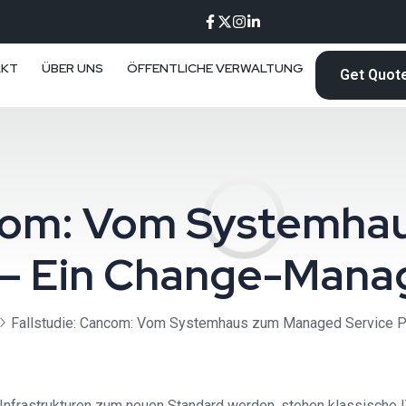
AKT
ÜBER UNS
ÖFFENTLICHE VERWALTUNG
Get Quot
ncom: Vom Systemh
r – Ein Change-Man
Fallstudie: Cancom: Vom Systemhaus zum Managed Service P
-Infrastrukturen zum neuen Standard werden, stehen klassische 