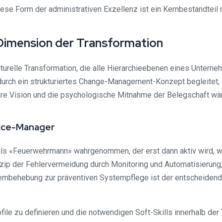
iese Form der administrativen Exzellenz ist ein Kernbestandtei
Dimension der Transformation
relle Transformation, die alle Hierarchieebenen eines Unterneh
rch ein strukturiertes Change-Management-Konzept begleitet, d
lare Vision und die psychologische Mitnahme der Belegschaft wär
ice-Manager
als «Feuerwehrmann» wahrgenommen, der erst dann aktiv wird, we
ip der Fehlervermeidung durch Monitoring und Automatisierung, w
behebung zur präventiven Systempflege ist der entscheidende F
file zu definieren und die notwendigen Soft-Skills innerhalb der