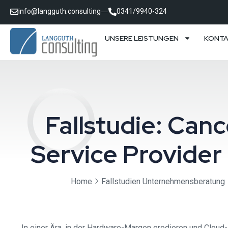
info@langguth.consulting
0341/9940-324
UNSERE LEISTUNGEN
KONT
Fallstudie: Ca
Service Provide
Home
Fallstudien Unternehmensberatung
In einer Ära, in der Hardware-Margen erodieren und Cloud