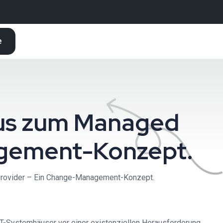
e
aus zum Managed
agement-Konzept.
rovider – Ein Change-Management-Konzept.
IT-Systemhäuser vor einer existenziellen Herausforderung.