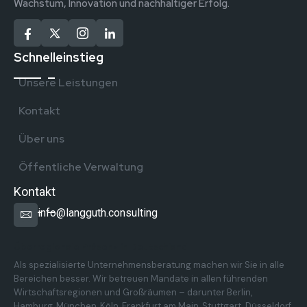
Wachstum, Innovation und nachhaltiger Erfolg.
Schnelleinstieg
Unsere Leistungen
Kontakt
Über uns
Öffentliche Verwaltung
Kontakt
info@langguth.consulting
Überregionale Präsenz in Deutschland
Als spezialisierte Unternehmensberatung machen wir Sie in alle
Bereichen besser. Wir betreuen Mandate in allen führenden
Wirtschaftsregionen und Großräumen – darunter Berlin,
Hamburg, München, Köln, Frankfurt am Main, Stuttgart, Düsseldorf,