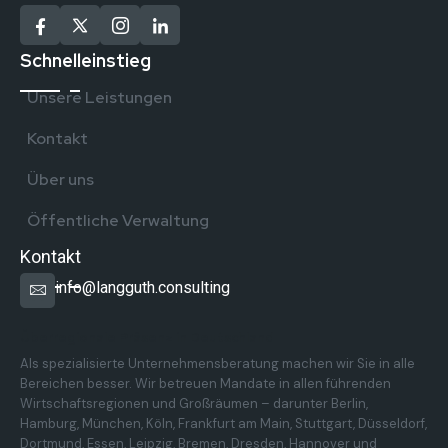
Schnelleinstieg
Unsere Leistungen
Kontakt
Über uns
Öffentliche Verwaltung
Kontakt
info@langguth.consulting
Überregionale Präsenz in Deutschland
Als spezialisierte Unternehmensberatung machen wir Sie in alle
Bereichen besser. Wir betreuen Mandate in allen führenden
Wirtschaftsregionen und Großräumen – darunter Berlin,
Hamburg, München, Köln, Frankfurt am Main, Stuttgart, Düsseldorf,
Dortmund, Essen, Leipzig, Bremen, Dresden, Hannover und