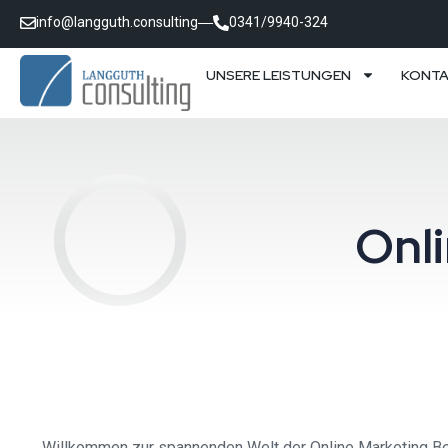
info@langguth.consulting
0341/9940-324
UNSERE LEISTUNGEN
KONT
Onl
Willkommen zur spannenden Welt der Online Marketing Betr