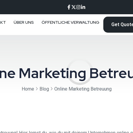
AKT
ÜBER UNS
ÖFFENTLICHE VERWALTUNG
Get Quot
ine Marketing Betre
Home
Blog
Online Marketing Betreuung
euung! Hier lernst du, wie du mit deinem Unternehmen online er