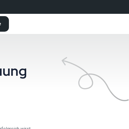
e
uung
folgreich wirst.