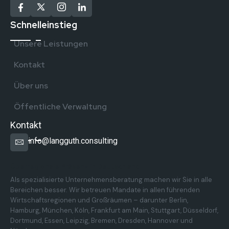
Schnelleinstieg
Unsere Leistungen
Kontakt
Über uns
Öffentliche Verwaltung
Kontakt
info@langguth.consulting
Überregionale Präsenz in Deutschland
Als spezialisierte Unternehmensberatung machen wir Sie in alle
Bereichen besser. Wir betreuen Mandate in allen führenden
Wirtschaftsregionen und Großräumen – darunter Berlin,
Hamburg, München, Köln, Frankfurt am Main, Stuttgart, Düsseldorf,
Dortmund, Essen, Leipzig, Bremen, Dresden, Hannover und