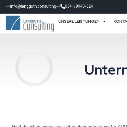
info@langguth.consulting
0341/9940-324
UNSERE LEISTUNGEN
KONT
Unter
Hast du schon einmal von Unternehmensberatung für KMU geh