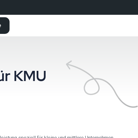
e
ür KMU
eistung speziell für kleine und mittlere Unternehmen.