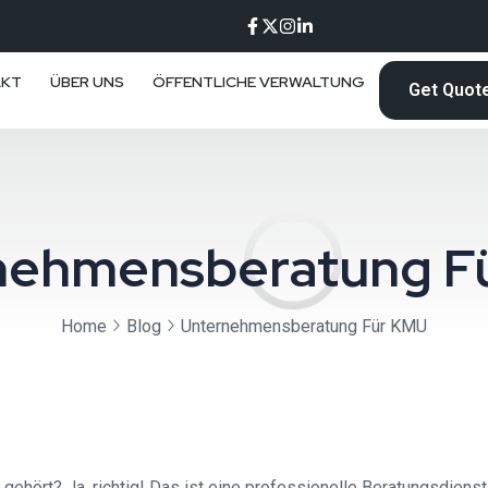
AKT
ÜBER UNS
ÖFFENTLICHE VERWALTUNG
Get Quot
nehmensberatung F
Home
Blog
Unternehmensberatung Für KMU
ört? Ja, richtig! Das ist eine professionelle Beratungsdienstl