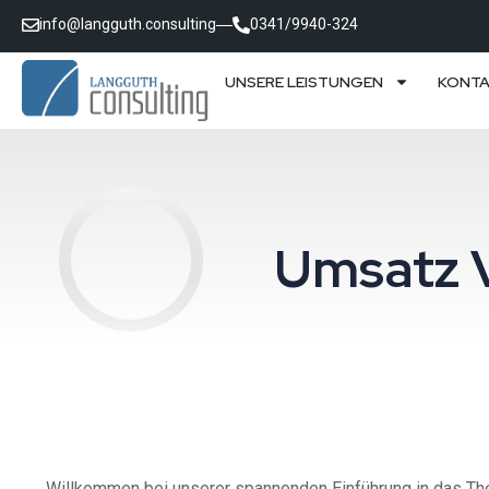
info@langguth.consulting
0341/9940-324
UNSERE LEISTUNGEN
KONT
Umsatz V
Willkommen bei unserer spannenden Einführung in das Th