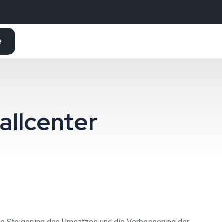
e
allcenter
die Steigerung des Umsatzes und die Verbesserung der