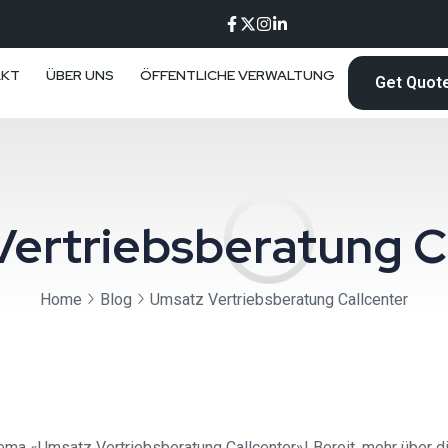
AKT
ÜBER UNS
ÖFFENTLICHE VERWALTUNG
Get Quot
ertriebsberatung C
Home
Blog
Umsatz Vertriebsberatung Callcenter
ema «Umsatz Vertriebsberatung Callcenter»! Bereit, mehr über 