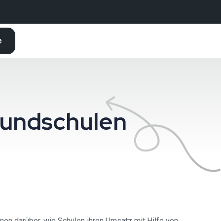
e
rundschulen
n darüber, wie Schulen ihren Umsatz mit Hilfe von