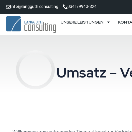
info@langguth.consulting
0341/9940-324
UNSERE LEISTUNGEN
KONT
Umsatz – V
Willkommen zum aufregenden Thema «Umsatz – Vertriebsbe