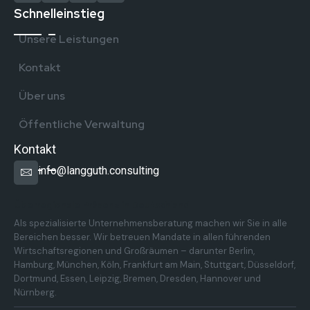
Schnelleinstieg
Unsere Leistungen
Kontakt
Über uns
Öffentliche Verwaltung
Kontakt
info@langguth.consulting
Überregionale Präsenz in Deutschland
Als spezialisierte Unternehmensberatung machen wir Sie in alle
Bereichen besser. Wir betreuen Mandate in allen führenden
Wirtschaftsregionen und Großräumen – darunter Berlin,
Hamburg, München, Köln, Frankfurt am Main, Stuttgart, Düsseldorf,
Dortmund, Essen, Leipzig, Bremen, Dresden, Hannover und
Nürnberg.