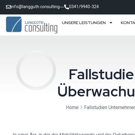
info@langguth.consulting
0341/9940-324
UNSERE LEISTUNGEN
KONT
Fallstudie
Überwachu
Home
Fallstudien Unternehme
In einer Ära, in der die Mobilitätswende und die Dekarboni