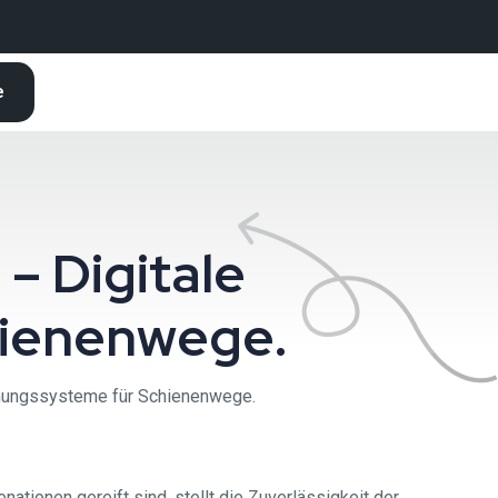
e
 – Digitale
ienenwege.
achungssysteme für Schienenwege.
nationen gereift sind, stellt die Zuverlässigkeit der