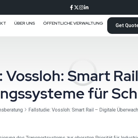
AKT
ÜBER UNS
ÖFFENTLICHE VERWALTUNG
Get Quot
: Vossloh: Smart Rail
ngssysteme für Sch
nsberatung
Fallstudie: Vossloh: Smart Rail – Digitale Überw
sierung des Transportsystems zur obersten Priorität für Industrie