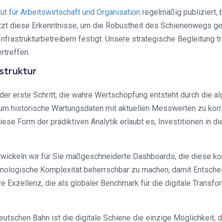
tut für Arbeitswirtschaft und Organisation
regelmäßig publiziert, 
utzt diese Erkenntnisse, um die Robustheit des Schienenwegs g
astrukturbetreibern festigt. Unsere strategische Begleitung tr
rtreffen.
astruktur
ur der erste Schritt; die wahre Wertschöpfung entsteht durch die
e, um historische Wartungsdaten mit aktuellen Messwerten zu kor
 Form der prädiktiven Analytik erlaubt es, Investitionen in die
wickeln wir für Sie maßgeschneiderte Dashboards, die diese ko
logische Komplexität beherrschbar zu machen, damit Entscheidun
e Exzellenz, die als globaler Benchmark für die digitale Transfo
utschen Bahn ist die digitale Schiene die einzige Möglichkeit