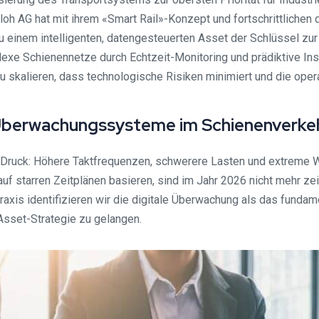
ssloh AG hat mit ihrem «Smart Rail»-Konzept und fortschrittlich
 einem intelligenten, datengesteuerten Asset der Schlüssel zur K
exe Schienennetze durch Echtzeit-Monitoring und prädiktive Inst
 zu skalieren, dass technologische Risiken minimiert und die ope
r Überwachungssysteme im Schienenverke
n Druck: Höhere Taktfrequenzen, schwerere Lasten und extreme W
 auf starren Zeitplänen basieren, sind im Jahr 2026 nicht mehr 
raxis identifizieren wir die digitale Überwachung als das fundam
Asset-Strategie zu gelangen.