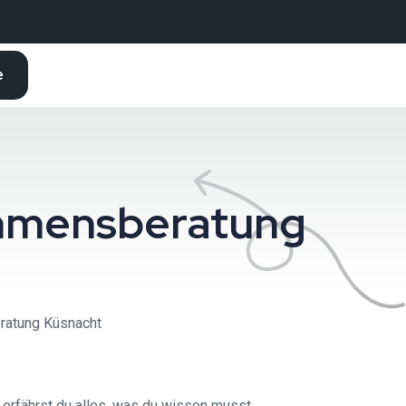
e
nehmensberatung
eratung Küsnacht
 erfährst du alles, was du wissen musst.