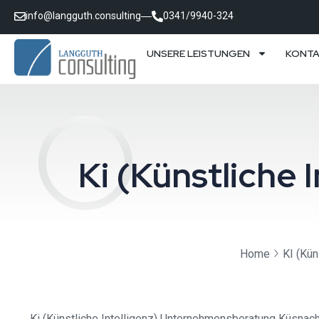
info@langguth.consulting
0341/9940-324
UNSERE LEISTUNGEN
KONT
Ki (Künstliche
Home
KI (Kün
Ki (Künstliche Intelligenz) Unternehmensberatung Küsnach