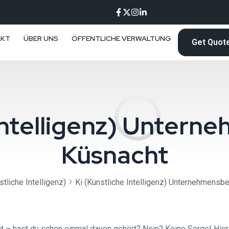
AKT
ÜBER UNS
ÖFFENTLICHE VERWALTUNG
Get Quot
 Intelligenz) Unter
Küsnacht
stliche Intelligenz)
Ki (Künstliche Intelligenz) Unternehmensb
t – hast du schon einmal davon gehört? Nein? Keine Sorge! Hier