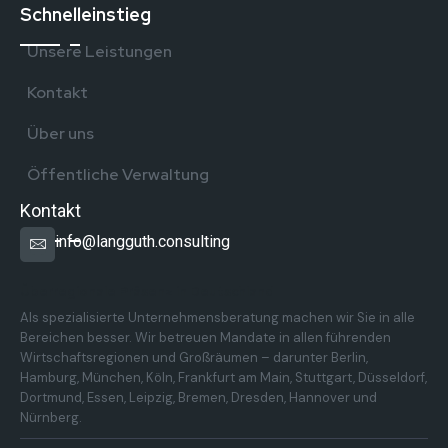
Schnelleinstieg
Unsere Leistungen
Kontakt
Über uns
Öffentliche Verwaltung
Kontakt
info@langguth.consulting
Überregionale Präsenz in Deutschland
Als spezialisierte Unternehmensberatung machen wir Sie in alle
Bereichen besser. Wir betreuen Mandate in allen führenden
Wirtschaftsregionen und Großräumen – darunter Berlin,
Hamburg, München, Köln, Frankfurt am Main, Stuttgart, Düsseldorf,
Dortmund, Essen, Leipzig, Bremen, Dresden, Hannover und
Nürnberg.