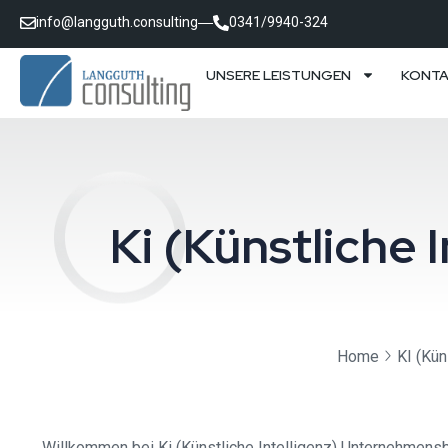
info@langguth.consulting
0341/9940-324
UNSERE LEISTUNGEN
KONT
Ki (Künstliche
Home
KI (Kün
Willkommen bei Ki (Künstliche Intelligenz) Unternehmensb