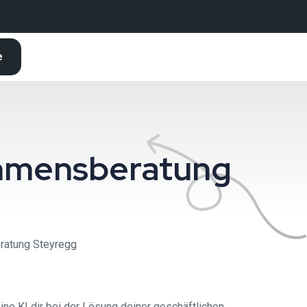
e
nehmensberatung
eratung Steyregg
ne KI dir bei der Lösung deiner geschäftlichen