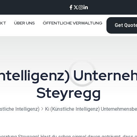
AKT
ÜBER UNS
ÖFFENTLICHE VERWALTUNG
Get Quot
 Intelligenz) Unter
Steyregg
stliche Intelligenz)
Ki (Künstliche Intelligenz) Unternehmensb
eratung Steyregg! Hast du schon einmal davon geträumt, dass ei