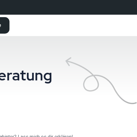
e
eratung
inter? Lass mich es dir erklären!