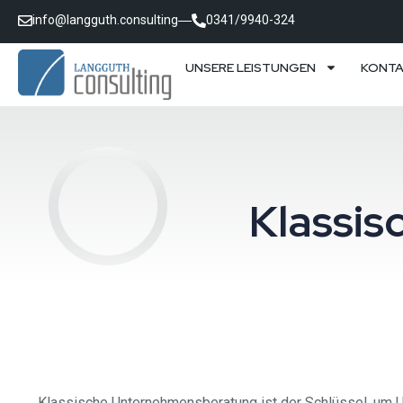
info@langguth.consulting
0341/9940-324
UNSERE LEISTUNGEN
KONT
Klassi
Klassische Unternehmensberatung ist der Schlüssel, um U