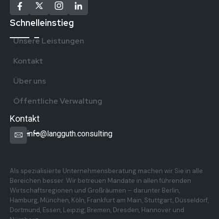
Schnelleinstieg
Unsere Leistungen
Kontakt
Über uns
Öffentliche Verwaltung
Kontakt
info@langguth.consulting
Überregionale Präsenz in Deutschland
Als spezialisierte Unternehmensberatung machen wir Sie in alle
Bereichen besser. Wir betreuen Mandate in allen führenden
Wirtschaftsregionen und Großräumen – darunter Berlin,
Hamburg, München, Köln, Frankfurt am Main, Stuttgart, Düsseldorf,
Dortmund, Essen, Leipzig, Bremen, Dresden, Hannover und