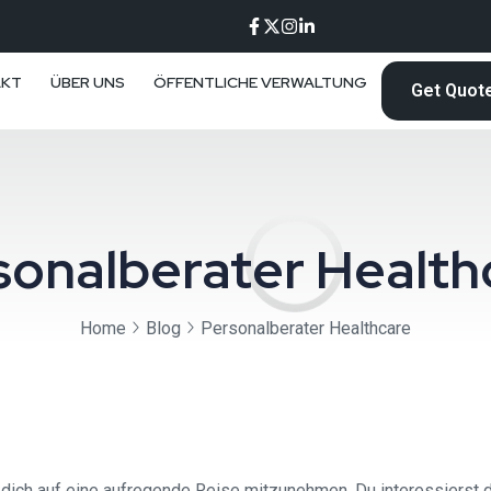
AKT
ÜBER UNS
ÖFFENTLICHE VERWALTUNG
Get Quot
sonalberater Health
Home
Blog
Personalberater Healthcare
um dich auf eine aufregende Reise mitzunehmen. Du interessierst