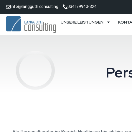
info@langguth.consulting
0341/9940-324
UNSERE LEISTUNGEN
KONT
Per
Als Personalberater im Bereich Healthcare bin ich hier, 