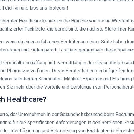
all dich an und lass uns loslegen!
nalberater Healthcare kenne ich die Branche wie meine Westenta
fizierter Fachleute, die bereit sind, die nächste Stufe ihrer Ka
, wenn du einen erfahrenen Begleiter an deiner Seite haben kann
 Interessen und Zielen passt. Lass uns gemeinsam diese spanne
ie Personalbeschaffung und -vermittlung in der Gesundheitsbranc
e und Pharmazie zu finden. Diese Berater haben ein tiefgreifend
 von talentierten Kandidaten. Mit ihrer Expertise und Erfahrung
ren Sie mehr über die Vorteile und Leistungen von Personalberat
ch Healthcare?
perte, der Unternehmen in der Gesundheitsbranche beim Recruitme
tändnis für die spezifischen Anforderungen in den Bereichen Ge
i der Identifizierung und Rekrutierung von Fachleuten in Bereic