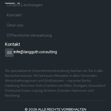
Unsere Leistungen
Kontakt
Über uns
Öffentliche Verwaltung
Kontakt
info@langguth.consulting
Überregionale Präsenz in Deutschland
Als spezialisierte Unternehmensberatung machen wir Sie in alle
Bereichen besser. Wir betreuen Mandate in allen führenden
Wirtschaftsregionen und Großräumen – darunter Berlin,
Hamburg, München, Köln, Frankfurt am Main, Stuttgart, Düsseldorf,
Dortmund, Essen, Leipzig, Bremen, Dresden, Hannover und
Nürnberg.
© 2026 ALLE RECHTE VORBEHALTEN