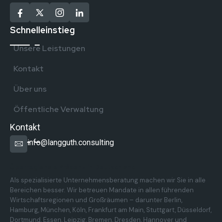
Schnelleinstieg
Unsere Leistungen
Kontakt
Über uns
Öffentliche Verwaltung
Kontakt
info@langguth.consulting
Überregionale Präsenz in Deutschland
Als spezialisierte Unternehmensberatung machen wir Sie in alle
Bereichen besser. Wir betreuen Mandate in allen führenden
Wirtschaftsregionen und Großräumen – darunter Berlin,
Hamburg, München, Köln, Frankfurt am Main, Stuttgart, Düsseldorf,
Dortmund, Essen, Leipzig, Bremen, Dresden, Hannover und