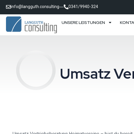
info@langguth.consulting
0341/9940-324
UNSERE LEISTUNGEN
KONT
Umsatz Ve
Umsatz Vertriebsberatung Heimatvereine – bist du bereit,