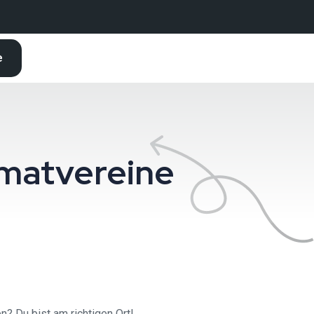
e
matvereine
? Du bist am richtigen Ort!