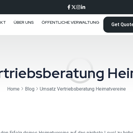
AKT
ÜBER UNS
ÖFFENTLICHE VERWALTUNG
Get Quot
rtriebsberatung Hei
Home
Blog
Umsatz Vertriebsberatung Heimatvereine
 den Erfolg deines Heimatvereins auf das nächste Level zu heben