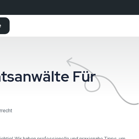
e
tsanwälte Für
rrecht
ichtig! Wir haben professionelle und praxisnahe Tipps, um