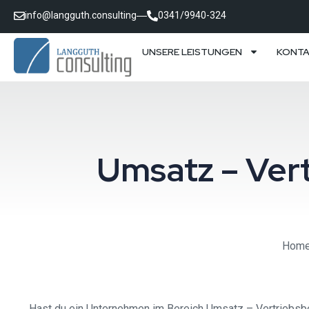
info@langguth.consulting
0341/9940-324
UNSERE LEISTUNGEN
KONT
Umsatz – Ver
Hom
Hast du ein Unternehmen im Bereich Umsatz – Vertriebsber