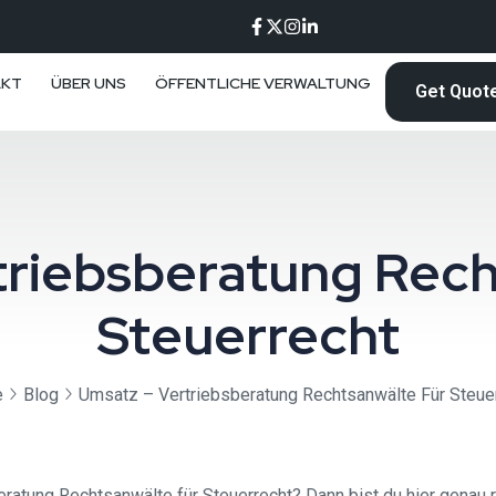
AKT
ÜBER UNS
ÖFFENTLICHE VERWALTUNG
Get Quot
triebsberatung Rech
Steuerrecht
e
Blog
Umsatz – Vertriebsberatung Rechtsanwälte Für Steue
atung Rechtsanwälte für Steuerrecht? Dann bist du hier genau r