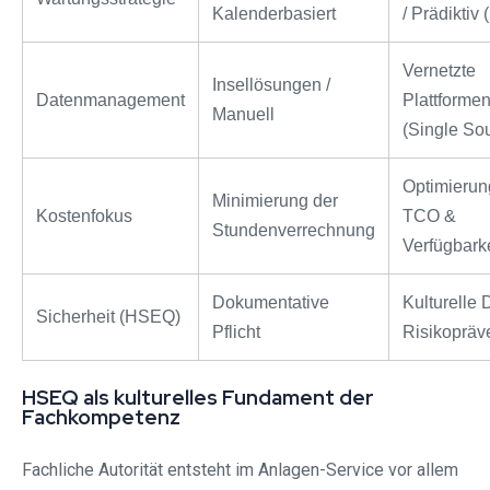
Kalenderbasiert
/ Prädiktiv 
Vernetzte
Insellösungen /
Datenmanagement
Plattforme
Manuell
(Single So
Optimierun
Minimierung der
Kostenfokus
TCO &
Stundenverrechnung
Verfügbarke
Dokumentative
Kulturelle
Sicherheit (HSEQ)
Pflicht
Risikopräv
HSEQ als kulturelles Fundament der
Fachkompetenz
Fachliche Autorität entsteht im Anlagen-Service vor allem