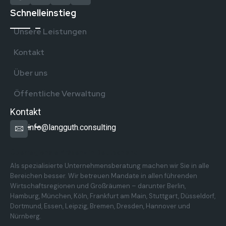
Schnelleinstieg
Unsere Leistungen
Kontakt
Über uns
Öffentliche Verwaltung
Kontakt
info@langguth.consulting
Überregionale Präsenz in Deutschland
Als spezialisierte Unternehmensberatung machen wir Sie in alle
Bereichen besser. Wir betreuen Mandate in allen führenden
Wirtschaftsregionen und Großräumen – darunter Berlin,
Hamburg, München, Köln, Frankfurt am Main, Stuttgart, Düsseldorf,
Dortmund, Essen, Leipzig, Bremen, Dresden, Hannover und
Nürnberg.