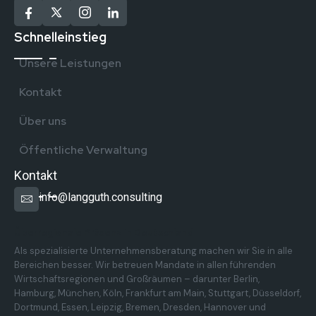
Schnelleinstieg
Unsere Leistungen
Kontakt
Über uns
Öffentliche Verwaltung
Kontakt
info@langguth.consulting
Überregionale Präsenz in Deutschland
Als spezialisierte Unternehmensberatung machen wir Sie in alle
Bereichen besser. Wir betreuen Mandate in allen führenden
Wirtschaftsregionen und Großräumen – darunter Berlin,
Hamburg, München, Köln, Frankfurt am Main, Stuttgart, Düsseldorf,
Dortmund, Essen, Leipzig, Bremen, Dresden, Hannover und