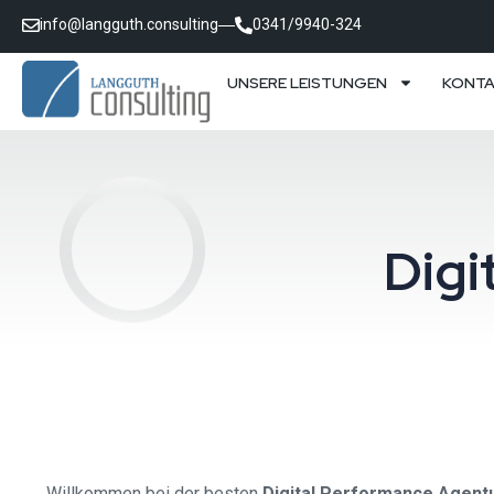
info@langguth.consulting
0341/9940-324
UNSERE LEISTUNGEN
KONT
Digi
Willkommen bei der besten
Digital Performance Agent