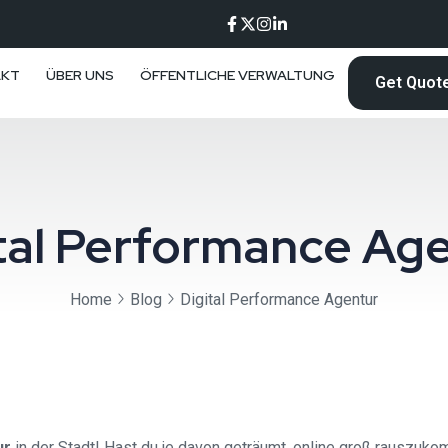
AKT
ÜBER UNS
ÖFFENTLICHE VERWALTUNG
Get Quot
tal Performance Ag
Home
Blog
Digital Performance Agentur
ur
in der Stadt! Hast du je davon geträumt, online groß rauszuk