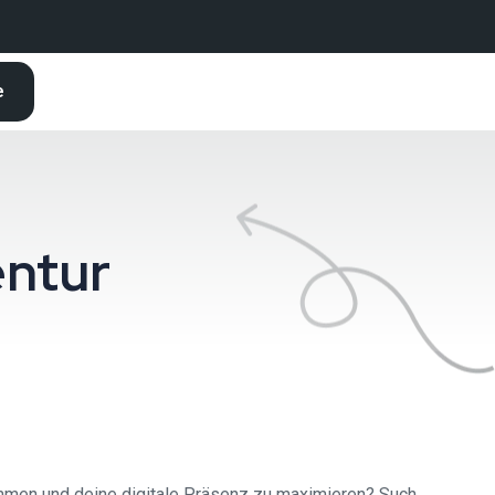
e
entur
ommen und deine digitale Präsenz zu maximieren? Such