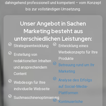
dahingehend professionell und kompetent – vom Konzept
bis zur vollständigen Umsetzung.
Unser Angebot in Sachen
Marketing besteht aus
unterschiedlichen Leistungen:
Strategieentwicklung
Entwicklung eines
Werbekonzepts für Ihre
Erstellung von
Produkte
redaktionellen Inhalten
Betreuung rund um Ihr
und ansprechendem
Marketing
Content
Analyse des Erfolgs
Webdesign für Ihre
auf Social-Media-
individuelle Webseite
Plattformen
Suchmaschinenoptimierung
Kontinuierliche